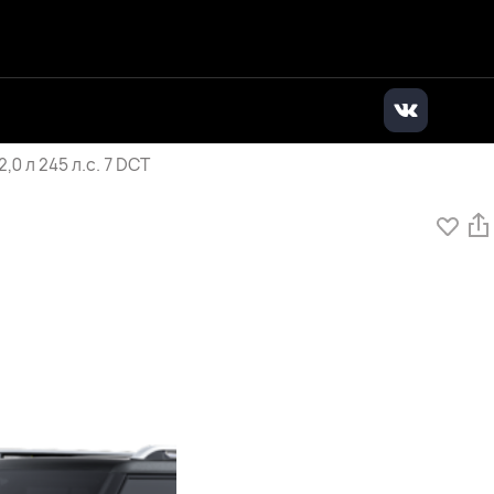
дилер
|
+7 (495) 136-01-71
|
Заказать звонок
 л 245 л.с. 7 DCT