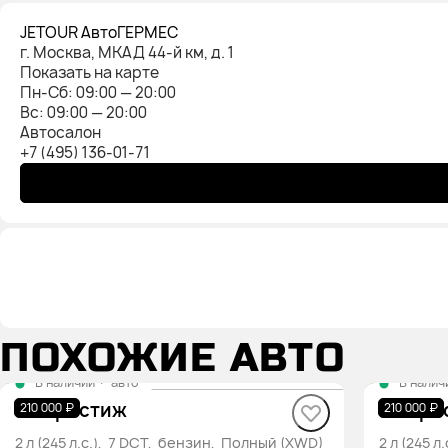
JETOUR АвтоГЕРМЕС
г. Москва, МКАД 44-й км, д. 1
Показать на карте
Пн-Cб: 09:00 — 20:00
Вс: 09:00 — 20:00
Автосалон
+7 (495) 136-01-71
ПОХОЖИЕ АВТО
В наличии
·
авто
В налич
T2 Престиж
T2 Пре
210 000 ₽
210 000 ₽
2 л (245 л.с.), 7 DCT, бензин, Полный (XWD)
2 л (245 