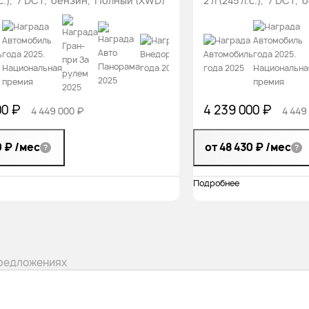
л.с.), 7 DCT, бензин, Полный (XWD)
2 л (245 л.с.), 7 DCT
00 ₽
4 239 000 ₽
4 449 000 ₽
4 449
0 ₽
/мес
от 48 430 ₽
/мес
Подробнее
предложениях