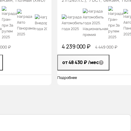
, бензин, Полный (XWD)
2 л (245 л.с.), 7 DCT, бензин, По
4 239 000 ₽
 000 ₽
4 449 000 ₽
от 48 430 ₽
/мес
Подробнее