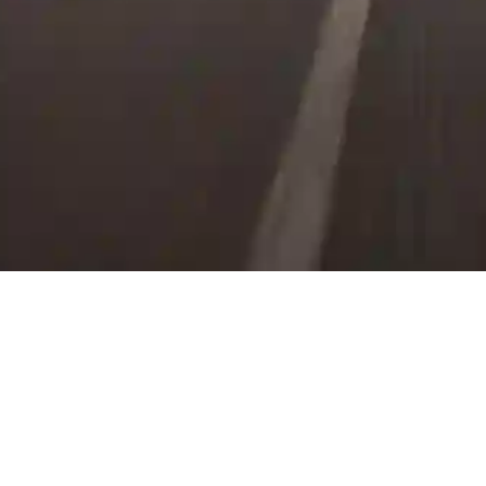
льцам
Бренд