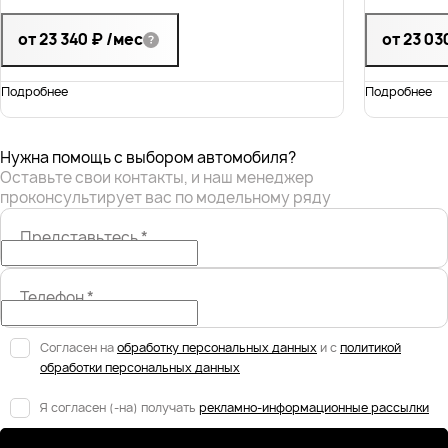
от 23 340 ₽
/мес
от 23 03
Подробнее
Подробнее
Нужна помощь с выбором автомобиля?
Оставьте свои контакты, и наш менеджер
проконсультирует вас по модельному ряду
Представьтесь
*
Телефон
*
Согласен на
обработку персональных данных
и с
политикой
обработки персональных данных
Я согласен (-на) получать
рекламно-информационные рассылки