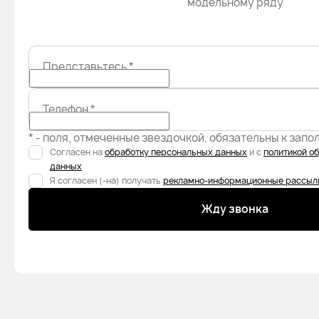
модельному ряду
Представьтесь
*
Телефон
*
* - поля, отмеченные звездочкой, обязательны к зап
Согласен на
обработку персональных данных
и с
политикой о
данных
Я согласен (-на) получать
рекламно-информационные рассыл
Жду звонка