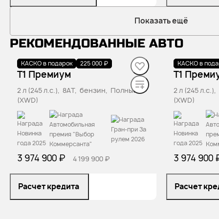
Показать ещё
РЕКОМЕНДОВАННЫЕ АВТО
КАСКО в подарок
В наличии
·
авто
225 000 ₽
КАСКО в пода
В наличии
·
T1 Премиум
T1 Преми
2 л (245 л.с.), 8AT, бензин, Полный
2 л (245 л.с.
(XWD)
(XWD)
3 974 900 ₽
3 974 900 
4 199 900 ₽
Расчет кредита
Расчет кре