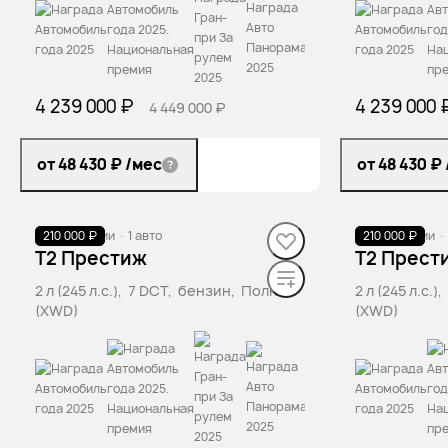
4 239 000 ₽
4 239 000 
4 449 000 ₽
от 48 430 ₽
/мес
от 48 430 ₽
210 000 ₽
В наличии
·
1 авто
210 000 ₽
В наличии
·
T2 Престиж
T2 Прест
2 л (245 л.с.), 7 DCT, бензин, Полный
2 л (245 л.с.
(XWD)
(XWD)