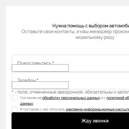
Нужна помощь с выбором автомоб
Оставьте свои контакты, и наш менеджер прокон
модельному ряду
Представьтесь
*
Телефон
*
* - поля, отмеченные звездочкой, обязательны к зап
Согласен на
обработку персональных данных
и с
политикой о
данных
Я согласен (-на) получать
рекламно-информационные рассыл
Жду звонка