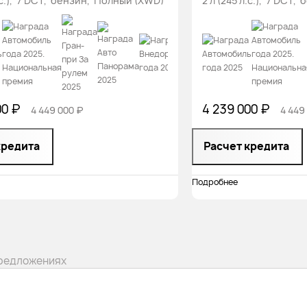
л.с.), 7 DCT, бензин, Полный (XWD)
2 л (245 л.с.), 7 DCT
00 ₽
4 239 000 ₽
4 449 000 ₽
4 449
кредита
Расчет кредита
Подробнее
предложениях