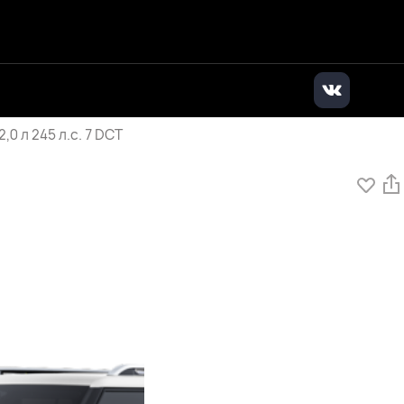
дилер
|
+7 (495) 136-01-71
|
Заказать звонок
 л 245 л.с. 7 DCT