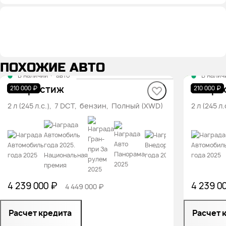
ПОХОЖИЕ АВТО
В наличии
·
авто
В налич
T2 Престиж
T2 Пре
210 000 ₽
210 000 ₽
2 л (245 л.с.), 7 DCT, бензин, Полный (XWD)
2 л (245 
4 239 000 ₽
4 239 0
4 449 000 ₽
Расчет кредита
Расчет 