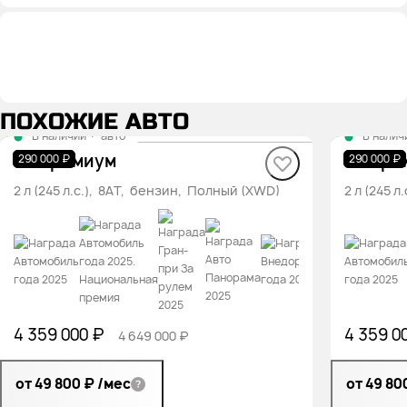
ПОХОЖИЕ АВТО
В наличии
·
авто
В налич
T2 Премиум
T2 Пре
290 000 ₽
290 000 ₽
2 л (245 л.с.), 8AT, бензин, Полный (XWD)
2 л (245 
4 359 000 ₽
4 359 0
4 649 000 ₽
от 49 800 ₽
/мес
от 49 80