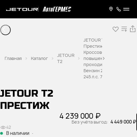
JETOUR T2
Престиж
Кроссовер
JETOUR
Главная
Каталог
повышенной
T2
проходимости
Бензин 2,0 л
245 л.с. 7 DCT
JETOUR T2
ПРЕСТИЖ
4 239 000 ₽
4 449 000 ₽
Без учёта выгод:
42
В наличии
·