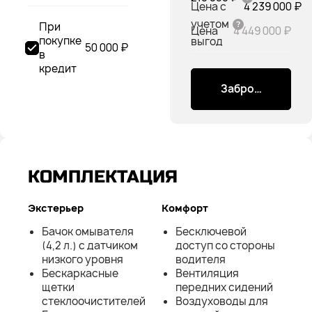
Цена с
4 239 000 ₽
учетом
При
Цена
4 449 000 ₽
покупке
выгод
50 000 ₽
в
кредит
Забронировать
КОМПЛЕКТАЦИЯ
Экстерьер
Комфорт
Бачок омывателя
Бесключевой
(4,2 л.) с датчиком
доступ со стороны
низкого уровня
водителя
Бескаркасные
Вентиляция
щетки
передних сидений
стеклоочистителей
Воздуховоды для