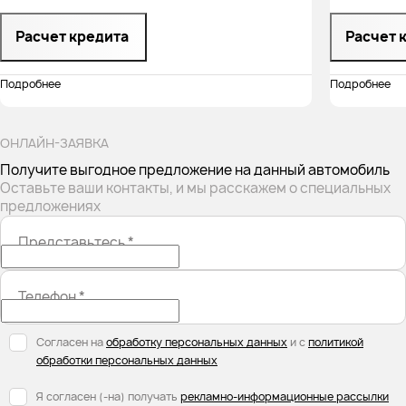
Расчет кредита
Расчет 
Подробнее
Подробнее
ОНЛАЙН-ЗАЯВКА
Получите выгодное предложение на данный автомобиль
Оставьте ваши контакты, и мы расскажем о специальных
предложениях
Представьтесь
*
Телефон
*
Согласен на
обработку персональных данных
и с
политикой
обработки персональных данных
Я согласен (-на) получать
рекламно-информационные рассылки