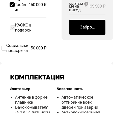
учетом
Трейд-
150 000 ₽
Цена
4 199 900 ₽
ин
выгод
КАСКО в
Забронировать
подарок
Социальная
50 000 ₽
поддержка
КОМПЛЕКТАЦИЯ
Экстерьер
Безопасность
Антенна в форме
Автоматическое
плавника
отпирание всех
Бачок омывателя
дверей при аварии
(4,2 л.) с датчиком
Антиблокировочная