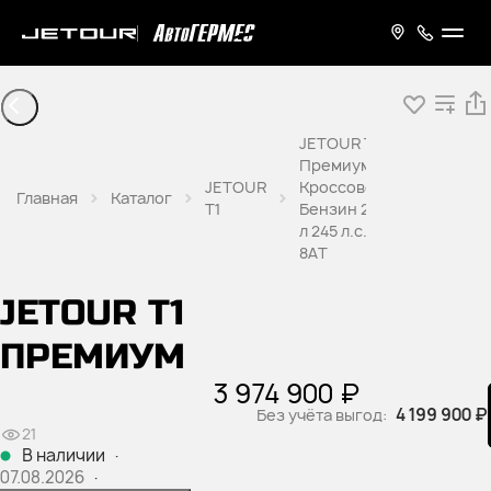
JETOUR T1
Премиум
JETOUR
Кроссовер
Главная
Каталог
T1
Бензин 2,0
л 245 л.с.
8AT
JETOUR T1
ПРЕМИУМ
3 974 900 ₽
4 199 900 ₽
Без учёта выгод:
21
В наличии
·
07.08.2026
·