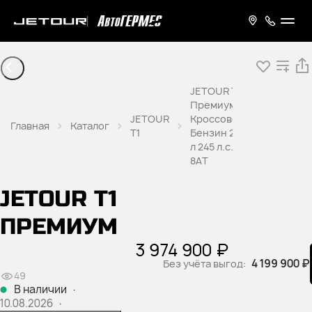
JETOUR T1
Премиум
JETOUR
Кроссовер
Главная
Каталог
T1
Бензин 2,0
л 245 л.с.
8AT
JETOUR T1
ПРЕМИУМ
3 974 900 ₽
4 199 900 ₽
Без учёта выгод:
49
В наличии
·
10.08.2026
·