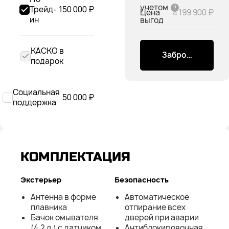
учетом
Трейд-
150 000 ₽
Цена
4 199 900 ₽
ин
выгод
КАСКО в
Забронировать
подарок
Социальная
50 000 ₽
поддержка
КОМПЛЕКТАЦИЯ
Экстерьер
Безопасность
Антенна в форме
Автоматическое
плавника
отпирание всех
Бачок омывателя
дверей при аварии
(4,2 л.) с датчиком
Антиблокировочная