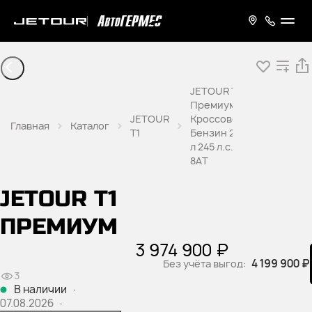
JETOUR T1
Премиум
JETOUR
Кроссовер
Главная
Каталог
T1
Бензин 2,0
л 245 л.с.
8AT
JETOUR T1
ПРЕМИУМ
3 974 900 ₽
4 199 900 ₽
Без учёта выгод:
3
В наличии
·
07.08.2026
·