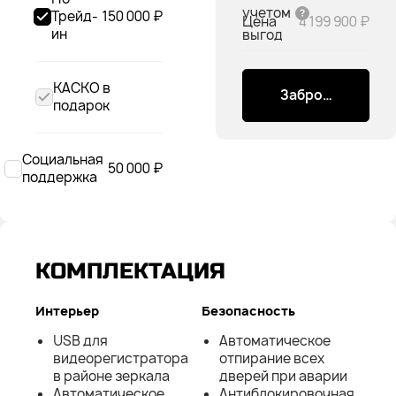
учетом
Трейд-
150 000 ₽
Цена
4 199 900 ₽
ин
выгод
КАСКО в
Забронировать
подарок
Социальная
50 000 ₽
поддержка
КОМПЛЕКТАЦИЯ
Интерьер
Безопасность
USB для
Автоматическое
видеорегистратора
отпирание всех
в районе зеркала
дверей при аварии
Автоматическое
Антиблокировочная