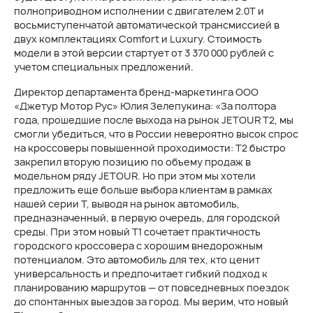
полноприводном исполнении с двигателем 2.0T и
восьмиступенчатой автоматической трансмиссией в
двух комплектациях Comfort и Luxury. Стоимость
модели в этой версии стартует от 3 370 000 рублей с
учетом специальных предложений.
Директор департамента бренд-маркетинга ООО
«Джетур Мотор Рус» Юлия Зелепукина: «За полтора
года, прошедшие после выхода на рынок JETOUR Т2, мы
смогли убедиться, что в России невероятно высок спрос
на кроссоверы повышенной проходимости: Т2 быстро
закрепил вторую позицию по объему продаж в
модельном ряду JETOUR. Но при этом мы хотели
предложить еще больше выбора клиентам в рамках
нашей серии T, выводя на рынок автомобиль,
предназначенный, в первую очередь, для городской
среды. При этом новый T1 сочетает практичность
городского кроссовера с хорошим внедорожным
потенциалом. Это автомобиль для тех, кто ценит
универсальность и предпочитает гибкий подход к
планированию маршрутов — от повседневных поездок
до спонтанных выездов за город. Мы верим, что новый