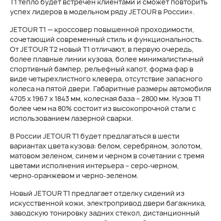
T1 тепло будет встречен клиентами и сможет повторить
успех лидеров в модельном ряду JETOUR в России».
JETOUR T1 — кроссовер повышенной проходимости,
сочетающий современный стиль и функциональность.
От JETOUR T2 новый T1 отличают, в первую очередь,
более плавные линии кузова, более минималистичный
спортивный бампер, рельефный капот, форма фар в
виде четырехлистного клевера, отсутствие запасного
колеса на пятой двери. Габаритные размеры автомобиля
4705 х 1967 х 1843 мм, колесная база – 2800 мм. Кузов Т1
более чем на 80% состоит из высокопрочной стали c
использованием лазерной сварки.
В России JETOUR T1 будет предлагаться в шести
вариантах цвета кузова: белом, серебряном, золотом,
матовом зеленом, синем и черном в сочетании с тремя
цветами исполнения интерьера – серо‑черном,
черно‑оранжевом и черно‑зеленом.
Новый JETOUR T1 предлагает отделку сидений из
искусственной кожи, электропривод двери багажника,
заводскую тонировку задних стекол, дистанционный