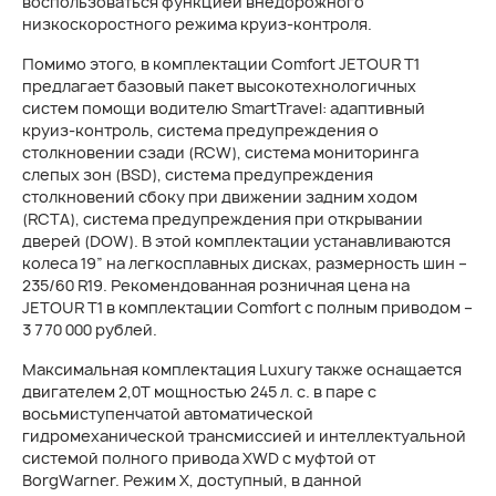
воспользоваться функцией внедорожного
низкоскоростного режима круиз-контроля.
Помимо этого, в комплектации Comfort JETOUR T1
предлагает базовый пакет высокотехнологичных
систем помощи водителю SmartTravel: адаптивный
круиз-контроль, система предупреждения о
столкновении сзади (RCW), система мониторинга
слепых зон (BSD), система предупреждения
столкновений сбоку при движении задним ходом
(RCTA), система предупреждения при открывании
дверей (DOW). В этой комплектации устанавливаются
колеса 19” на легкосплавных дисках, размерность шин –
235/60 R19. Рекомендованная розничная цена на
JETOUR T1 в комплектации Comfort с полным приводом –
3 770 000 рублей.
Максимальная комплектация Luxury также оснащается
двигателем 2,0Т мощностью 245 л. с. в паре с
восьмиступенчатой автоматической
гидромеханической трансмиссией и интеллектуальной
системой полного привода XWD с муфтой от
BorgWarner. Режим X, доступный, в данной