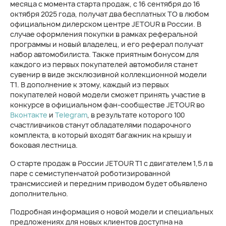
месяца с момента старта продаж, с 16 сентября до 16
октября 2025 года, получат два бесплатных ТО в любом
официальном дилерском центре JETOUR в России. В
случае оформления покупки в рамках реферальной
программы и новый владелец, и его реферал получат
набор автомобилиста. Также приятным бонусом для
каждого из первых покупателей автомобиля станет
сувенир в виде эксклюзивной коллекционной модели
T1. В дополнение к этому, каждый из первых
покупателей новой модели сможет принять участие в
конкурсе в официальном фан-сообществе JETOUR во
Вконтакте
и
Telegram
, в результате которого 100
счастливчиков станут обладателями подарочного
комплекта, в который входят багажник на крышу и
боковая лестница.
О старте продаж в России JETOUR T1 с двигателем 1,5 л в
паре с семиступенчатой роботизированной
трансмиссией и передним приводом будет объявлено
дополнительно.
Подробная информация о новой модели и специальных
предложениях для новых клиентов доступна на