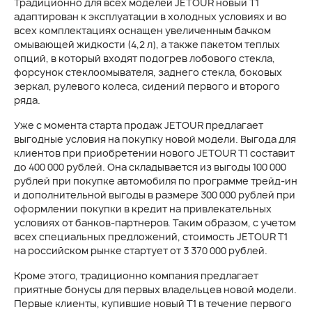
Традиционно для всех моделей JETOUR новый T1
адаптирован к эксплуатации в холодных условиях и во
всех комплектациях оснащен увеличенным бачком
омывающей жидкости (4,2 л), а также пакетом теплых
опций, в который входят подогрев лобового стекла,
форсунок стеклоомывателя, заднего стекла, боковых
зеркал, рулевого колеса, сидений первого и второго
ряда.
Уже с момента старта продаж JETOUR предлагает
выгодные условия на покупку новой модели. Выгода для
клиентов при приобретении нового JETOUR T1 составит
до 400 000 рублей. Она складывается из выгоды 100 000
рублей при покупке автомобиля по программе трейд-ин
и дополнительной выгоды в размере 300 000 рублей при
оформлении покупки в кредит на привлекательных
условиях от банков-партнеров. Таким образом, с учетом
всех специальных предложений, стоимость JETOUR T1
на российском рынке стартует от 3 370 000 рублей.
Кроме этого, традиционно компания предлагает
приятные бонусы для первых владельцев новой модели.
Первые клиенты, купившие новый T1 в течение первого