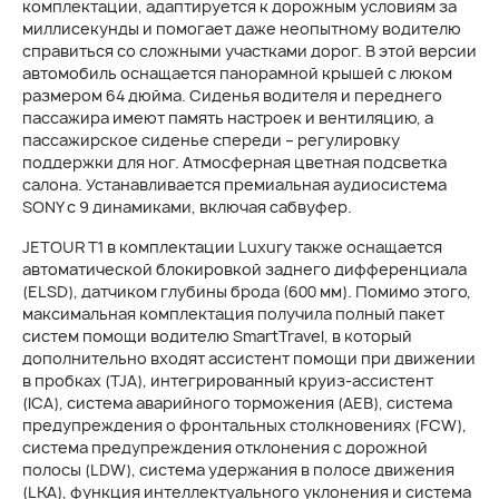
комплектации, адаптируется к дорожным условиям за
миллисекунды и помогает даже неопытному водителю
справиться со сложными участками дорог. В этой версии
автомобиль оснащается панорамной крышей с люком
размером 64 дюйма. Сиденья водителя и переднего
пассажира имеют память настроек и вентиляцию, а
пассажирское сиденье спереди – регулировку
поддержки для ног. Атмосферная цветная подсветка
салона. Устанавливается премиальная аудиосистема
SONY с 9 динамиками, включая сабвуфер.
JETOUR T1 в комплектации Luxury также оснащается
автоматической блокировкой заднего дифференциала
(ELSD), датчиком глубины брода (600 мм). Помимо этого,
максимальная комплектация получила полный пакет
систем помощи водителю SmartTravel, в который
дополнительно входят ассистент помощи при движении
в пробках (TJA), интегрированный круиз-ассистент
(ICA), система аварийного торможения (AEB), система
предупреждения о фронтальных столкновениях (FCW),
система предупреждения отклонения с дорожной
полосы (LDW), система удержания в полосе движения
(LKA), функция интеллектуального уклонения и система