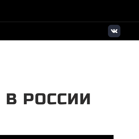
дилер
|
+7 (495) 136-01-71
|
Заказать звонок
О В РОССИИ