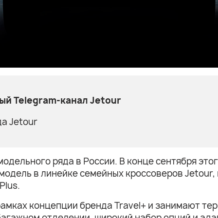
й Telegram-канал Jetour
а Jetour
модельного ряда в России. В конце сентября это
 модель в линейке семейных кроссоверов Jetour,
Plus.
амках концепции бренда Travel+ и занимают те
багажном отделении, широкий набор опций и ада