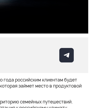
го года российским клиентам будет
 которая займет место в продуктовой
рриторию семейных путешествий.
птация к российскому климату