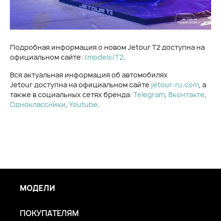
Подробная информация о новом Jetour T2 доступна на
официальном сайте:
/models/T2
.
Вся актуальная информация об автомобилях
Jetour доступна на официальном сайте
jetour-ru.com
, а
также в социальных сетях бренда:
Telegram
,
Вконтакте
,
Одноклассники
,
Youtube
.
МОДЕЛИ
ПОКУПАТЕЛЯМ