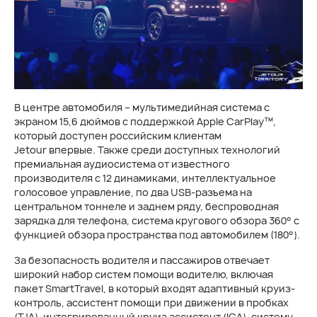
В центре автомобиля – мультимедийная система с
экраном 15,6 дюймов с поддержкой Apple CarPlay™,
который доступен российским клиентам
Jetour впервые. Также среди доступных технологий
премиальная аудиосистема от известного
производителя c 12 динамиками, интеллектуальное
голосовое управление, по два USB-разъема на
центральном тоннеле и заднем ряду, беспроводная
зарядка для телефона, система кругового обзора 360° c
функцией обзора пространства под автомобилем (180°).
За безопасность водителя и пассажиров отвечает
широкий набор систем помощи водителю, включая
пакет SmartTravel, в который входят адаптивный круиз-
контроль, ассистент помощи при движении в пробках
(TJA), интегрированный круиз ассистент (ICA), систему