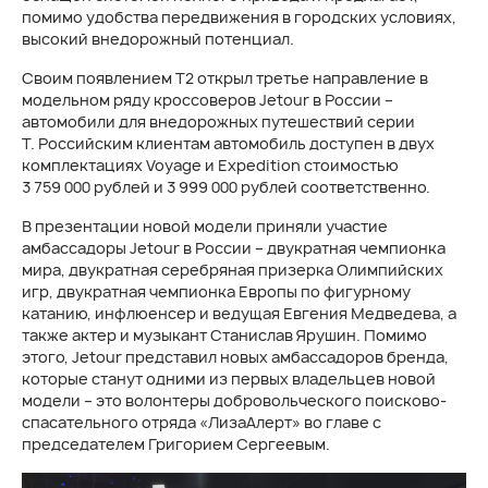
помимо удобства передвижения в городских условиях,
высокий внедорожный потенциал.
Своим появлением T2 открыл третье направление в
модельном ряду кроссоверов Jetour в России –
автомобили для внедорожных путешествий серии
Т. Российским клиентам автомобиль доступен в двух
комплектациях Voyage и Expedition стоимостью
3 759 000 рублей и 3 999 000 рублей соответственно.
В презентации новой модели приняли участие
амбассадоры Jetour в России – двукратная чемпионка
мира, двукратная серебряная призерка Олимпийских
игр, двукратная чемпионка Европы по фигурному
катанию, инфлюенсер и ведущая Евгения Медведева, а
также актер и музыкант Станислав Ярушин. Помимо
этого, Jetour представил новых амбассадоров бренда,
которые станут одними из первых владельцев новой
модели – это волонтеры добровольческого поисково-
спасательного отряда «ЛизаАлерт» во главе с
председателем Григорием Сергеевым.