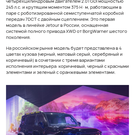
четырехцилиндровым двигателем 2.0TGDI мощностью
245 л.с. и крутящим моментом 375 Н·м, работающим в
паре с роботизированной семиступенчатой коробкой
передач 7DCT с двойным сцеплением. Это первая
модель в линейке Jetour в России, оснащенная
системой полного привода XWD от BorgWarner шестого
поколения.
На российском рынке модель будет представлена в 4
цветах кузова (черный, матовый серый, серебряный и
коричневый) в сочетании с тремя вариантами
исполнения интерьера: коричневый, черный с красными
элементами и зеленый с оранжевыми элементами.