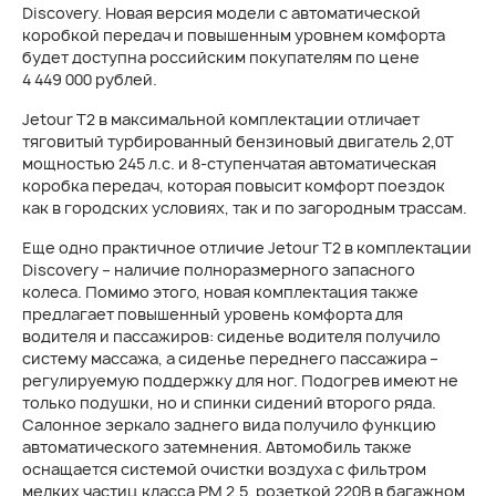
Discovery. Новая версия модели с автоматической
коробкой передач и повышенным уровнем комфорта
будет доступна российским покупателям по цене
4 449 000 рублей.
Jetour T2 в максимальной комплектации отличает
тяговитый турбированный бензиновый двигатель 2,0Т
мощностью 245 л.с. и
8-ступенчатая
автоматическая
коробка передач, которая повысит комфорт поездок
как в городских условиях, так и по загородным трассам.
Еще одно практичное отличие Jetour T2 в комплектации
Discovery – наличие полноразмерного запасного
колеса. Помимо этого, новая комплектация также
предлагает повышенный уровень комфорта для
водителя и пассажиров: сиденье водителя получило
систему массажа, а сиденье переднего пассажира –
регулируемую поддержку для ног. Подогрев имеют не
только подушки, но и спинки сидений второго ряда.
Салонное зеркало заднего вида получило функцию
автоматического затемнения. Автомобиль также
оснащается системой очистки воздуха с фильтром
мелких частиц класса РМ 2.5, розеткой 220В в багажном