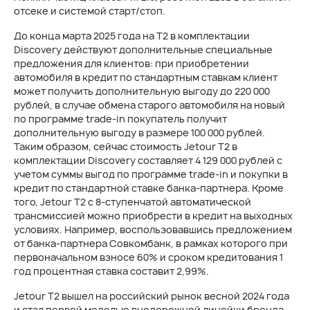
отсеке и системой старт/стоп.
До конца марта 2025 года на T2 в комплектации
Discovery действуют дополнительные специальные
предложения для клиентов: при приобретении
автомобиля в кредит по стандартным ставкам клиент
может получить дополнительную выгоду до 220 000
рублей, в случае обмена старого автомобиля на новый
по программе trade-in покупатель получит
дополнительную выгоду в размере 100 000 рублей.
Таким образом, сейчас стоимость Jetour T2 в
комплектации Discovery составляет 4 129 000 рублей с
учетом суммы выгод по программе trade-in и покупки в
кредит по стандартной ставке банка-партнера. Кроме
того, Jetour T2 c
8-ступенчатой
автоматической
трансмиссией можно приобрести в кредит на выходных
условиях. Например, воспользовавшись предложением
от банка-партнера Совкомбанк, в рамках которого при
первоначальном взносе 60% и сроком кредитования 1
год процентная ставка составит 2,99%.
Jetour T2 вышел на российский рынок весной 2024 года
и стал первой моделью внедорожной линейки бренда