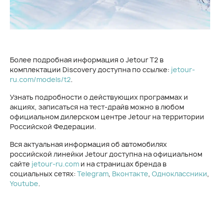
Более подробная информация о Jetour T2 в
комплектации Discovery доступна по ссылке:
jetour-
ru.com/models/t2
.
Узнать подробности о действующих программах и
акциях, записаться на тест-драйв можно в любом
официальном дилерском центре Jetour на территории
Российской Федерации.
Вся актуальная информация об автомобилях
российской линейки Jetour доступна на официальном
сайте
jetour-ru.com
и на страницах бренда в
социальных сетях:
Telegram
,
Вконтакте
,
Одноклассники
,
Youtube
.