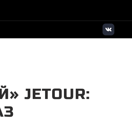
дилер
|
+7 (495) 136-01-71
|
Заказать звонок
» JETOUR:
АЗ