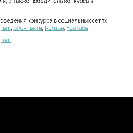
ля, а также победитель конкурса в
роведения конкурса в социальных сетях
gram
,
ВКонтакте
,
Rutube
,
YouTube
.
gram
.