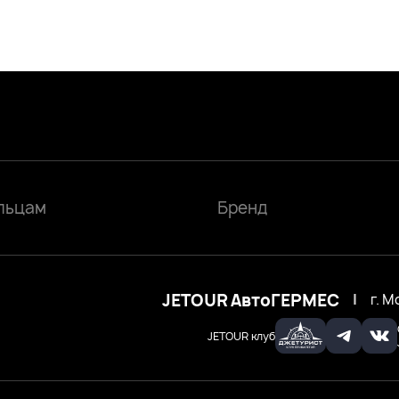
льцам
Бренд
JETOUR АвтоГЕРМЕС
|
г. М
JETOUR клуб