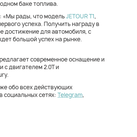
 одном баке топлива.
 «Мы рады, что модель
JETOUR T1
,
первого успеха. Получить награду в
ое достижение для автомобиля, с
ждет большой успех на рынке.
 предлагает современное оснащение и
 с двигателем 2.0T и
ry.
кже обо всех действующих
в социальных сетях:
Telegram
,