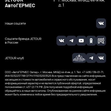
|
г. Москва, МКАД 44-й км,
АвтоГЕРМЕС
д. 1
Наши соцсети
Соцсети бренда JETOUR
в России
JETOUR клуб
ООО ‭«АвтоГЕРМЕС-Запад», г. Москва, МКАД 44-й км, д. 1. Тел. +7 (495) 136-01-71,
ИНН 5032237788
ОГРН 1115032003525
Вся представленная на сайте информация,
касающаяся стоимости автомобилей и сервисного обслуживания, носит
информационный характер и не является публичной офертой, определяемой
положениями ст. 437 (2) ГК РФ. Для получения подробной информации
обращайтесь в наши автосалоны. Опубликованная на данном сайте информация
может быть изменена в любое время без предварительного уведомления.