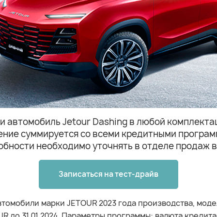
и автомобиль Jetour Dashing в любой комплектац
ение суммируется со всеми кредитными програм
дробности необходимо уточнять в отделе продаж 
Записаться на тест-драйв
омобили марки JETOUR 2023 года производства, модели
 до 31.01.2024. Параметры программы: валюта кредита –