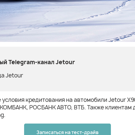
й Telegram-канал Jetour
а Jetour
словия кредитования на автомобили Jetour X90 Pl
ВКОМБАНК, РОСБАНК АВТО, ВТБ. Также клиентам д
g.
Записаться на тест-драйв