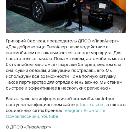
Григорий Сергеев, председатель ДПСО «ЛизаАлерт»:
«Для добровольца ЛизаАлерт взаимодействие с
автомобилем не заканчивается в конце маршрута. Для
нас это только начало. Пока мы ищем, автомобиль может
быть штабом, местом для зарядки батарей, местом для
сна, сушки одежды, эвакуации пострадавшего. Мы
используем все возможности Т2 на полную катушку.
Такое партнерство для отряда очень важно. Мы станем
быстрее и эффективнее в нескольких регионах!»
Вся актуальная информация об автомобилях Jetour
доступна на официальном сайте
jetour-ru.com
, а также в
социальных сетях бренда:
Telegram
,
Вконтакте
,
Одноклассники
,
Youtube
.
О ДПСО «ЛизаАлерт»