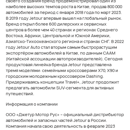
своего создания бренд продемонстрировал один из
наиболее высоких темпов роста в Китае, продав 800 000
автомобилей за период с января 2018 года по март 2023.
В 2019 году Jetour впервые вышел на глобальный рынок.
Бренд открыл более 600 дилерских и сервисных
центров в более чем 40 странах и регионах Среднего
Востока, Африки, Центральной и Южной Америки,
Азиатско-Тихоокеанского региона и странах СНГ. В 2022
году Jetour Auto стал вторым самым быстрорастущим
экспортёром автомобилей в Китае, по данным CAAM
(Китайской ассоциации автопроизводителей). Сегодня
продуктовая линейка бренда Jetour представлена
тремя моделями: семейными кроссоверами X70, X90 и
городским молодежным кроссовером Dashing.
Придерживаясь концепции Travel+, Jetour продолжит
предлагать автомобили SUV-сегмента для активных
путешествий.
Информация о компании
ООО «Джетур Мотор Рус» – официальный дистрибьютор
автомобилей и запасных частей Jetour в России.
Компания начала свою деятельность в феврале 2023