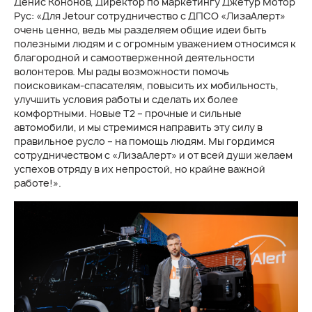
Денис Кононов, Директор по маркетингу Джетур Мотор
Рус: «Для Jetour сотрудничество с ДПСО «ЛизаАлерт»
очень ценно, ведь мы разделяем общие идеи быть
полезными людям и с огромным уважением относимся к
благородной и самоотверженной деятельности
волонтеров. Мы рады возможности помочь
поисковикам-спасателям, повысить их мобильность,
улучшить условия работы и сделать их более
комфортными. Новые T2 – прочные и сильные
автомобили, и мы стремимся направить эту силу в
правильное русло – на помощь людям. Мы гордимся
сотрудничеством с «ЛизаАлерт» и от всей души желаем
успехов отряду в их непростой, но крайне важной
работе!».