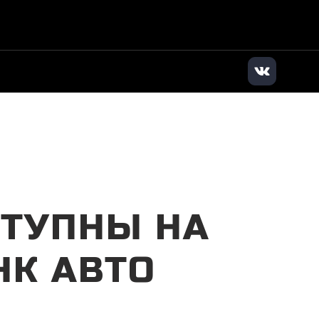
дилер
|
+7 (495) 136-01-71
|
Заказать звонок
СТУПНЫ НА
НК АВТО