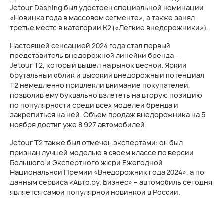
Jetour Dashing был удостоен специальной номинации
«Новинка года в массовом сегменте», а также занял
третье место в категории К2 («Легкие внедорожники»).
Настоящей сенсацией 2024 года стал первый
представитель внедорожной линейки бренда –
Jetour T2, который вышел на рынок весной. Яркий
брутальный облик и высокий внедорожный потенциал
Т2 немедленно привлекли внимание покупателей,
позволив ему буквально взлететь на вторую позицию
по популярности среди всех моделей бренда и
закрепиться на ней. Объем продаж внедорожника на 5
ноября достиг уже 8 927 автомобилей.
Jetour T2 также был отмечен экспертами: он был
признан лучшей моделью в своем классе по версии
Большого и Экспертного жюри Ежегодной
Национальной Премии «Внедорожник года 2024», а по
данным сервиса «Авто.ру. Бизнес» – автомобиль сегодня
является самой популярной новинкой в России.