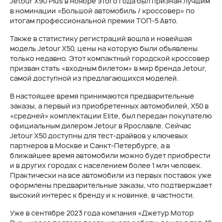
Jetour X90 Plus в ноябре этого года был признан лучшим
в номинации «Большой автомобиль / кроссовер» по
итогам профессиональной премии ТОП-5 Авто.
Также в статистику регистраций вошла и новейшая
модель Jetour X50, цены на которую были объявлены
только недавно. Этот компактный городской кроссовер
призван стать «входным билетом» в мир бренда Jetour,
самой доступной из предлагающихся моделей.
В настоящее время принимаются предварительные
заказы, а первый из приобретенных автомобилей, X50 в
«средней» комплектации Elite, был передан покупателю
официальным дилером Jetour в Ярославле. Сейчас
Jetour X50 доступны для тест-драйвов у ключевых
партнеров в Москве и Санкт-Петербурге, а в
ближайшее время автомобили можно будет приобрести
и в других городах с населением более 1 млн человек.
Практически на все автомобили из первых поставок уже
оформлены предварительные заказы, что подтверждает
высокий интерес к бренду и к новинке, в частности.
Уже в сентябре 2023 года компания «Джетур Мотор