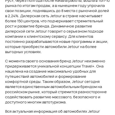
Рус», через полгода после начала работы, вошла в топ-10
рынка по итогам продаж, а в нынешнем году упрочила
свои позиции, поднявшись до 8 места с рыночной долей
в 2,24%. Дилерская сеть Jetour в стране насчитывает
более 150 центров, что подчеркивает стремительный
рост и развитие бренда. Динамичное развитие
дилерской сети Jetour говорит о серьезном подходе
компании к клиентскому сервису. Для клиентов
постоянно разрабатываются новые программы и акции,
которые приобрести автомобили Jetour на более
выгодных условиях.
С момента своего основания бренд Jetour неизменно
придерживается уникальной концепции Travel+. Она
нацелена на создание максимально удобных для
путешествий автомобилей и формирование
комфортной среды. Таким образом, Jetour сегодня
является единственным автомобильным брендом на
российском рынке, который стремится разносторонне
содействовать развитию массового, безопасного и
доступного многим автотуризма.
Вся актуальная информация об автомобилях Jetour