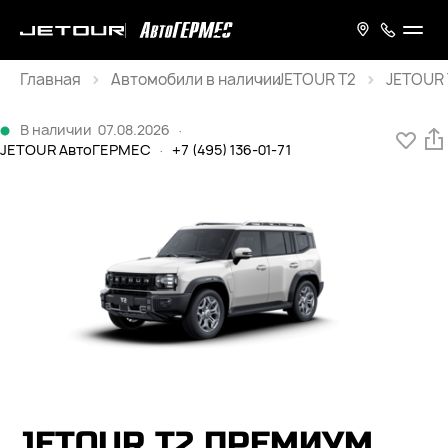
Главная
JETOUR T2
JETOUR 
Каталог
В наличии
07.08.2026
·
JETOUR АвтоГЕРМЕС
·
+7 (495) 136-01-71
JETOUR T2 ПРЕМИУМ