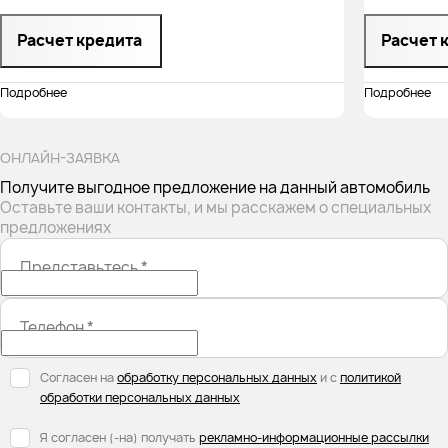
Расчет кредита
Расчет 
Подробнее
Подробнее
ОНЛАЙН-ЗАЯВКА
Получите выгодное предложение на данный автомобиль
Оставьте ваши контакты, и мы расскажем о специальных
предложениях
Представьтесь
*
Телефон
*
Согласен на
обработку персональных данных
и с
политикой
обработки персональных данных
Я согласен (-на) получать
рекламно-информационные рассылки