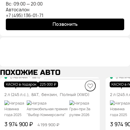
Вс: 09:00 — 20:00
Автосалон
+7 (495) 136-01-71
Позвонить
ПОХОЖИЕ АВТО
В наличии
·
авто
В налич
T1 Премиум
T1 Пре
КАСКО в подарок
225 000 ₽
КАСКО в п
2 л (245 л.с.), 8AT, бензин, Полный (XWD)
2 л (245 
3 974 900 ₽
3 974 9
4 199 900 ₽