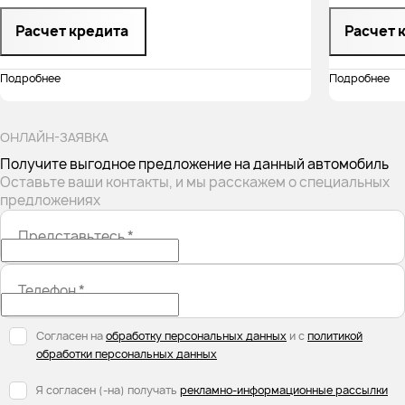
Расчет кредита
Расчет 
Подробнее
Подробнее
ОНЛАЙН-ЗАЯВКА
Получите выгодное предложение на данный автомобиль
Оставьте ваши контакты, и мы расскажем о специальных
предложениях
Представьтесь
*
Телефон
*
Согласен на
обработку персональных данных
и с
политикой
обработки персональных данных
Я согласен (-на) получать
рекламно-информационные рассылки